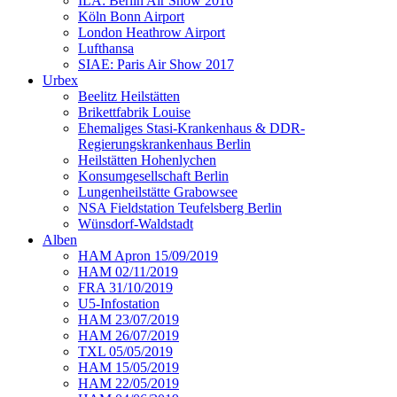
ILA: Berlin Air Show 2016
Köln Bonn Airport
London Heathrow Airport
Lufthansa
SIAE: Paris Air Show 2017
Urbex
Beelitz Heilstätten
Brikettfabrik Louise
Ehemaliges Stasi-Krankenhaus & DDR-
Regierungskrankenhaus Berlin
Heilstätten Hohenlychen
Konsumgesellschaft Berlin
Lungenheilstätte Grabowsee
NSA Fieldstation Teufelsberg Berlin
Wünsdorf-Waldstadt
Alben
HAM Apron 15/09/2019
HAM 02/11/2019
FRA 31/10/2019
U5-Infostation
HAM 23/07/2019
HAM 26/07/2019
TXL 05/05/2019
HAM 15/05/2019
HAM 22/05/2019