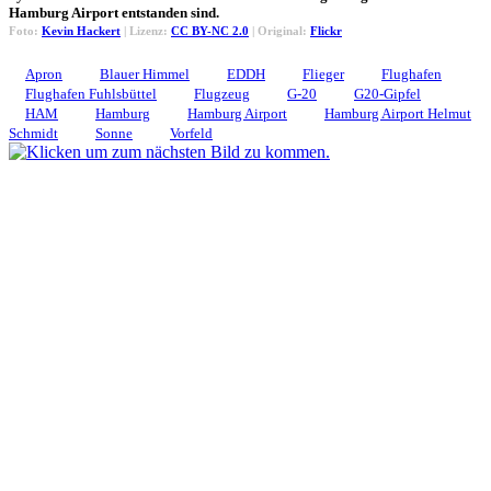
Hamburg Airport entstanden sind.
Foto:
Kevin Hackert
| Lizenz:
CC BY-NC 2.0
| Original:
Flickr
Apron
Blauer Himmel
EDDH
Flieger
Flughafen
Flughafen Fuhlsbüttel
Flugzeug
G-20
G20-Gipfel
HAM
Hamburg
Hamburg Airport
Hamburg Airport Helmut
Schmidt
Sonne
Vorfeld