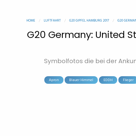
HOME
LUFTFAHRT
G20 GIPFEL HAMBURG 2017
G20 GERMAN
G20 Germany: United Sta
Symbolfotos die bei der Anku
Apron
Blauer Himmel
EDDH
Flieger