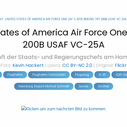
Y: UNITED STATES OF AMERICA AIR FORCE ONE (AF-1, AF0) BOEING 747-200B USAF VC-25A
tes of America Air Force One
200B USAF VC-25A
nft der Staats- und Regierungschefs am Ham
Foto:
Kevin Hackert
| Lizenz:
CC BY-NC 2.0
| Original:
Flickr
Flughafen
Flughafen Fuhlsbüttel
Flugzeug
G-20
G20-Gi
Hamburg Airport Helmut Schmidt
Sonne
Vorfeld