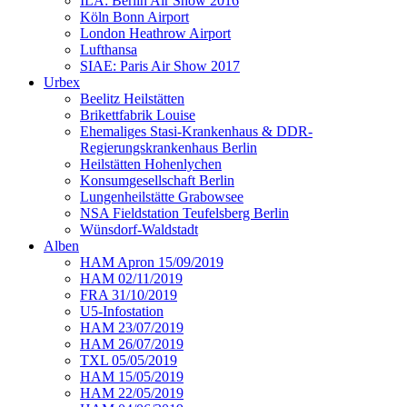
ILA: Berlin Air Show 2016
Köln Bonn Airport
London Heathrow Airport
Lufthansa
SIAE: Paris Air Show 2017
Urbex
Beelitz Heilstätten
Brikettfabrik Louise
Ehemaliges Stasi-Krankenhaus & DDR-
Regierungskrankenhaus Berlin
Heilstätten Hohenlychen
Konsumgesellschaft Berlin
Lungenheilstätte Grabowsee
NSA Fieldstation Teufelsberg Berlin
Wünsdorf-Waldstadt
Alben
HAM Apron 15/09/2019
HAM 02/11/2019
FRA 31/10/2019
U5-Infostation
HAM 23/07/2019
HAM 26/07/2019
TXL 05/05/2019
HAM 15/05/2019
HAM 22/05/2019