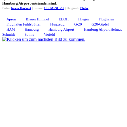
Hamburg Airport entstanden sind.
Foto:
Kevin Hackert
| Lizenz:
CC BY-NC 2.0
| Original:
Flickr
Apron
Blauer Himmel
EDDH
Flieger
Flughafen
Flughafen Fuhlsbüttel
Flugzeug
G-20
G20-Gipfel
HAM
Hamburg
Hamburg Airport
Hamburg Airport Helmut
Schmidt
Sonne
Vorfeld