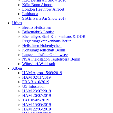
ILA: Berlin Air Show 2016
Köln Bonn Airport
London Heathrow Airport
Lufthansa
SIAE: Paris Air Show 2017
Urbex
Beelitz Heilstätten
Brikettfabrik Louise
Ehemaliges Stasi-Krankenhaus & DDR-
Regierungskrankenhaus Berlin
Heilstätten Hohenlychen
Konsumgesellschaft Berlin
Lungenheilstätte Grabowsee
NSA Fieldstation Teufelsberg Berlin
Wünsdorf-Waldstadt
Alben
HAM Apron 15/09/2019
HAM 02/11/2019
FRA 31/10/2019
U5-Infostation
HAM 23/07/2019
HAM 26/07/2019
TXL 05/05/2019
HAM 15/05/2019
HAM 22/05/2019