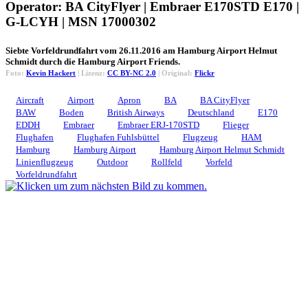
Operator: BA CityFlyer | Embraer E170STD E170 |
G-LCYH | MSN 17000302
Siebte Vorfeldrundfahrt vom 26.11.2016 am Hamburg Airport Helmut
Schmidt durch die Hamburg Airport Friends.
Foto:
Kevin Hackert
| Lizenz:
CC BY-NC 2.0
| Original:
Flickr
Aircraft
Airport
Apron
BA
BA CityFlyer
BAW
Boden
British Airways
Deutschland
E170
EDDH
Embraer
Embraer ERJ-170STD
Flieger
Flughafen
Flughafen Fuhlsbüttel
Flugzeug
HAM
Hamburg
Hamburg Airport
Hamburg Airport Helmut Schmidt
Linienflugzeug
Outdoor
Rollfeld
Vorfeld
Vorfeldrundfahrt