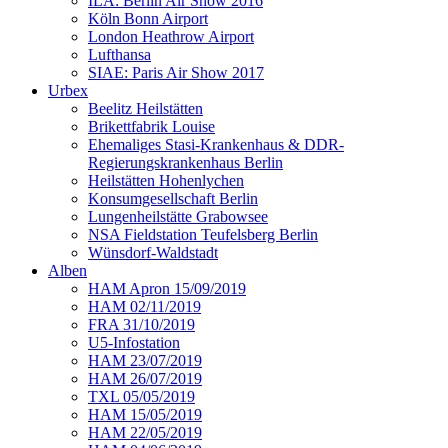
ILA: Berlin Air Show 2016
Köln Bonn Airport
London Heathrow Airport
Lufthansa
SIAE: Paris Air Show 2017
Urbex
Beelitz Heilstätten
Brikettfabrik Louise
Ehemaliges Stasi-Krankenhaus & DDR-
Regierungskrankenhaus Berlin
Heilstätten Hohenlychen
Konsumgesellschaft Berlin
Lungenheilstätte Grabowsee
NSA Fieldstation Teufelsberg Berlin
Wünsdorf-Waldstadt
Alben
HAM Apron 15/09/2019
HAM 02/11/2019
FRA 31/10/2019
U5-Infostation
HAM 23/07/2019
HAM 26/07/2019
TXL 05/05/2019
HAM 15/05/2019
HAM 22/05/2019