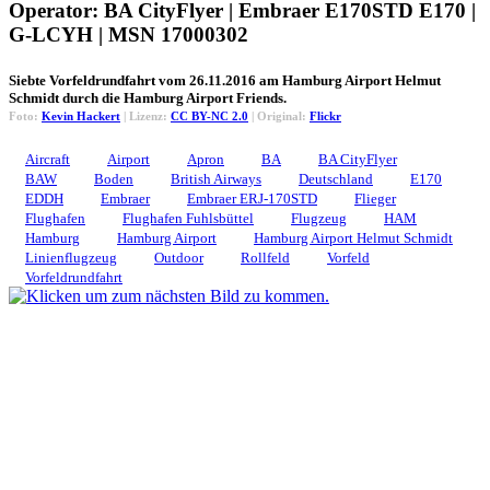
Operator: BA CityFlyer | Embraer E170STD E170 |
G-LCYH | MSN 17000302
Siebte Vorfeldrundfahrt vom 26.11.2016 am Hamburg Airport Helmut
Schmidt durch die Hamburg Airport Friends.
Foto:
Kevin Hackert
| Lizenz:
CC BY-NC 2.0
| Original:
Flickr
Aircraft
Airport
Apron
BA
BA CityFlyer
BAW
Boden
British Airways
Deutschland
E170
EDDH
Embraer
Embraer ERJ-170STD
Flieger
Flughafen
Flughafen Fuhlsbüttel
Flugzeug
HAM
Hamburg
Hamburg Airport
Hamburg Airport Helmut Schmidt
Linienflugzeug
Outdoor
Rollfeld
Vorfeld
Vorfeldrundfahrt