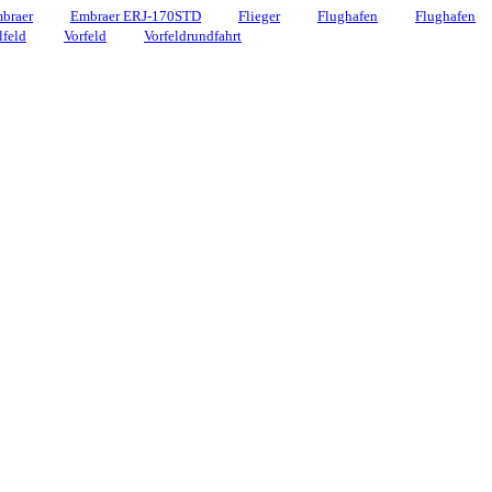
braer
Embraer ERJ-170STD
Flieger
Flughafen
Flughafen
lfeld
Vorfeld
Vorfeldrundfahrt