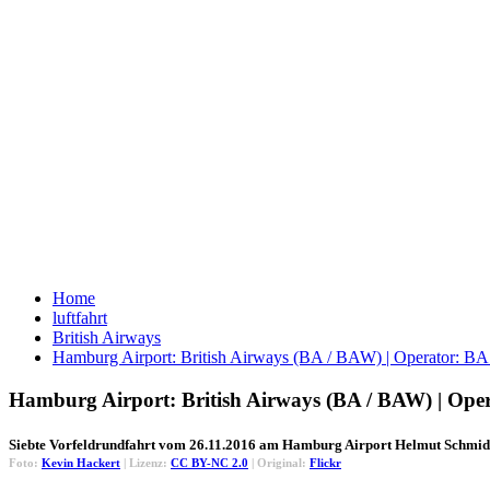
Home
luftfahrt
British Airways
Hamburg Airport: British Airways (BA / BAW) | Operator: 
Hamburg Airport: British Airways (BA / BAW) | Op
Siebte Vorfeldrundfahrt vom 26.11.2016 am Hamburg Airport Helmut Schmidt
Foto:
Kevin Hackert
| Lizenz:
CC BY-NC 2.0
| Original:
Flickr