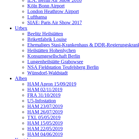
ILA: Berlin Air Show 2016
Köln Bonn Airport
London Heathrow Airport
Lufthansa
SIAE: Paris Air Show 2017
Urbex
Beelitz Heilstätten
Brikettfabrik Louise
Ehemaliges Stasi-Krankenhaus & DDR-Regierungskrank
Heilstätten Hohenlychen
Konsumgesellschaft Berlin
Lungenheilstätte Grabowsee
NSA Fieldstation Teufelsberg Berlin
Wünsdorf-Waldstadt
Alben
HAM Apron 15/09/2019
HAM 02/11/2019
FRA 31/10/2019
U5-Infostation
HAM 23/07/2019
HAM 26/07/2019
TXL 05/05/2019
HAM 15/05/2019
HAM 22/05/2019
HAM 04/06/2019