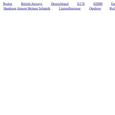
Boden
British Airways
Deutschland
E170
EDDH
Em
Hamburg Airport Helmut Schmidt
Linienflugzeug
Outdoor
Rol