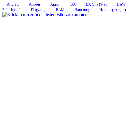
Aircraft
Airport
Apron
BA
BA CityFlyer
BAW
Fuhlsbüttel
Flugzeug
HAM
Hamburg
Hamburg Airport