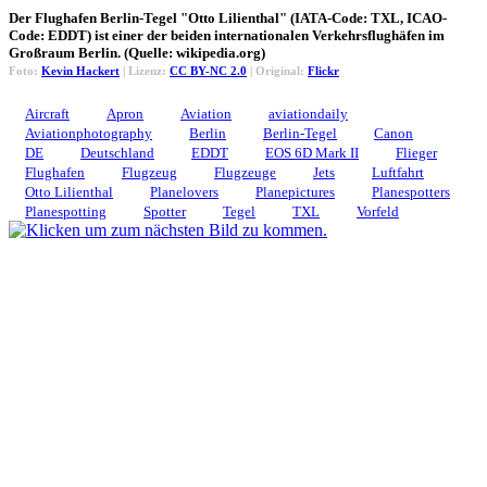
Der Flughafen Berlin-Tegel "Otto Lilienthal" (IATA-Code: TXL, ICAO-
Code: EDDT) ist einer der beiden internationalen Verkehrsflughäfen im
Großraum Berlin. (Quelle: wikipedia.org)
Foto:
Kevin Hackert
| Lizenz:
CC BY-NC 2.0
| Original:
Flickr
Aircraft
Apron
Aviation
aviationdaily
Aviationphotography
Berlin
Berlin-Tegel
Canon
DE
Deutschland
EDDT
EOS 6D Mark II
Flieger
Flughafen
Flugzeug
Flugzeuge
Jets
Luftfahrt
Otto Lilienthal
Planelovers
Planepictures
Planespotters
Planespotting
Spotter
Tegel
TXL
Vorfeld