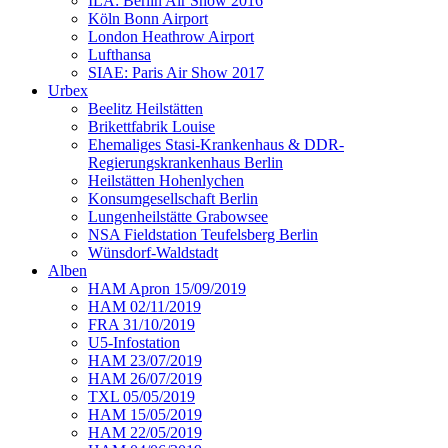
ILA: Berlin Air Show 2016
Köln Bonn Airport
London Heathrow Airport
Lufthansa
SIAE: Paris Air Show 2017
Urbex
Beelitz Heilstätten
Brikettfabrik Louise
Ehemaliges Stasi-Krankenhaus & DDR-
Regierungskrankenhaus Berlin
Heilstätten Hohenlychen
Konsumgesellschaft Berlin
Lungenheilstätte Grabowsee
NSA Fieldstation Teufelsberg Berlin
Wünsdorf-Waldstadt
Alben
HAM Apron 15/09/2019
HAM 02/11/2019
FRA 31/10/2019
U5-Infostation
HAM 23/07/2019
HAM 26/07/2019
TXL 05/05/2019
HAM 15/05/2019
HAM 22/05/2019