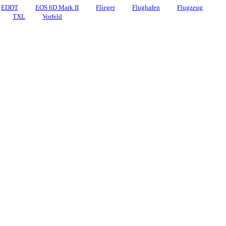
EDDT
EOS 6D Mark II
Flieger
Flughafen
Flugzeug
TXL
Vorfeld