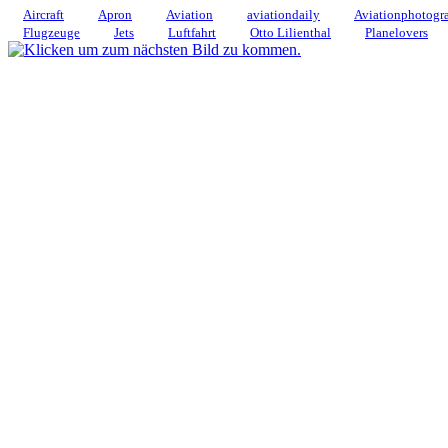
Aircraft
Apron
Aviation
aviationdaily
Aviationphotogr
Flugzeuge
Jets
Luftfahrt
Otto Lilienthal
Planelovers