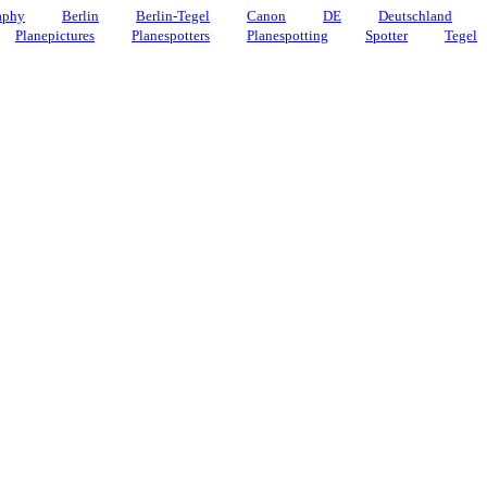
aphy
Berlin
Berlin-Tegel
Canon
DE
Deutschland
Planepictures
Planespotters
Planespotting
Spotter
Tegel