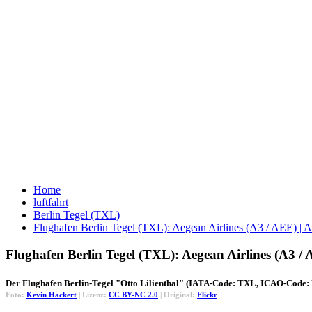
Home
luftfahrt
Berlin Tegel (TXL)
Flughafen Berlin Tegel (TXL): Aegean Airlines (A3 / AEE) 
Flughafen Berlin Tegel (TXL): Aegean Airlines (A3 
Der Flughafen Berlin-Tegel "Otto Lilienthal" (IATA-Code: TXL, ICAO-Code: E
Foto:
Kevin Hackert
| Lizenz:
CC BY-NC 2.0
| Original:
Flickr