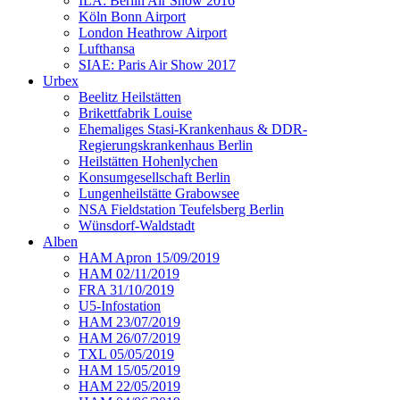
ILA: Berlin Air Show 2016
Köln Bonn Airport
London Heathrow Airport
Lufthansa
SIAE: Paris Air Show 2017
Urbex
Beelitz Heilstätten
Brikettfabrik Louise
Ehemaliges Stasi-Krankenhaus & DDR-
Regierungskrankenhaus Berlin
Heilstätten Hohenlychen
Konsumgesellschaft Berlin
Lungenheilstätte Grabowsee
NSA Fieldstation Teufelsberg Berlin
Wünsdorf-Waldstadt
Alben
HAM Apron 15/09/2019
HAM 02/11/2019
FRA 31/10/2019
U5-Infostation
HAM 23/07/2019
HAM 26/07/2019
TXL 05/05/2019
HAM 15/05/2019
HAM 22/05/2019