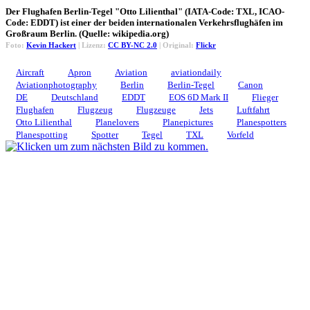
Der Flughafen Berlin-Tegel "Otto Lilienthal" (IATA-Code: TXL, ICAO-
Code: EDDT) ist einer der beiden internationalen Verkehrsflughäfen im
Großraum Berlin. (Quelle: wikipedia.org)
Foto:
Kevin Hackert
| Lizenz:
CC BY-NC 2.0
| Original:
Flickr
Aircraft
Apron
Aviation
aviationdaily
Aviationphotography
Berlin
Berlin-Tegel
Canon
DE
Deutschland
EDDT
EOS 6D Mark II
Flieger
Flughafen
Flugzeug
Flugzeuge
Jets
Luftfahrt
Otto Lilienthal
Planelovers
Planepictures
Planespotters
Planespotting
Spotter
Tegel
TXL
Vorfeld