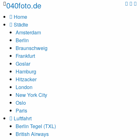
040foto.de
Home
Städte
Amsterdam
Berlin
Braunschweig
Frankfurt
Goslar
Hamburg
Hitzacker
London
New York City
Oslo
Paris
Luftfahrt
Berlin Tegel (TXL)
British Airways