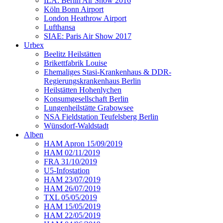
ILA: Berlin Air Show 2016
Köln Bonn Airport
London Heathrow Airport
Lufthansa
SIAE: Paris Air Show 2017
Urbex
Beelitz Heilstätten
Brikettfabrik Louise
Ehemaliges Stasi-Krankenhaus & DDR-
Regierungskrankenhaus Berlin
Heilstätten Hohenlychen
Konsumgesellschaft Berlin
Lungenheilstätte Grabowsee
NSA Fieldstation Teufelsberg Berlin
Wünsdorf-Waldstadt
Alben
HAM Apron 15/09/2019
HAM 02/11/2019
FRA 31/10/2019
U5-Infostation
HAM 23/07/2019
HAM 26/07/2019
TXL 05/05/2019
HAM 15/05/2019
HAM 22/05/2019