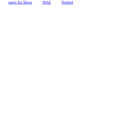
paris Air Show
SIAE
Vorfeld