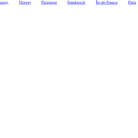
ugny
Flieger
Flugzeug
Frankreich
Île-de-France
Paris