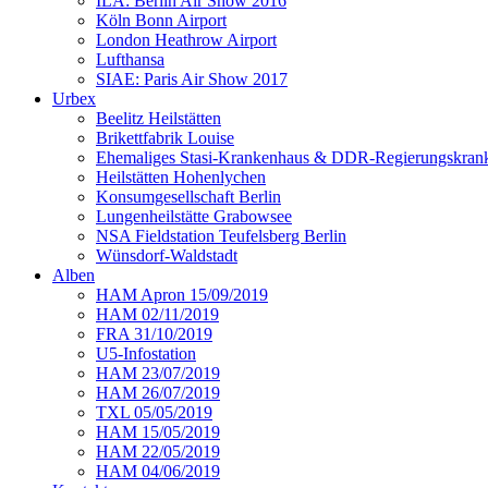
ILA: Berlin Air Show 2016
Köln Bonn Airport
London Heathrow Airport
Lufthansa
SIAE: Paris Air Show 2017
Urbex
Beelitz Heilstätten
Brikettfabrik Louise
Ehemaliges Stasi-Krankenhaus & DDR-Regierungskrank
Heilstätten Hohenlychen
Konsumgesellschaft Berlin
Lungenheilstätte Grabowsee
NSA Fieldstation Teufelsberg Berlin
Wünsdorf-Waldstadt
Alben
HAM Apron 15/09/2019
HAM 02/11/2019
FRA 31/10/2019
U5-Infostation
HAM 23/07/2019
HAM 26/07/2019
TXL 05/05/2019
HAM 15/05/2019
HAM 22/05/2019
HAM 04/06/2019