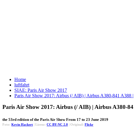
Home
luftfahrt
SIAE: Paris Air Show 2017
Paris Air Show 2017: Airbus (/ AIB) | Airbus A380-841 A3
Paris Air Show 2017: Airbus (/ AIB) | Airbus A38
the 53rd edition of the Paris Air Show From 17 to 23 June 2019
Foto:
Kevin Hackert
| Lizenz:
CC BY-NC 2.0
| Original:
Flickr