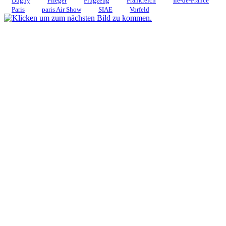
Dugny
Flieger
Flugzeug
Frankreich
Île-de-France
Paris
paris Air Show
SIAE
Vorfeld