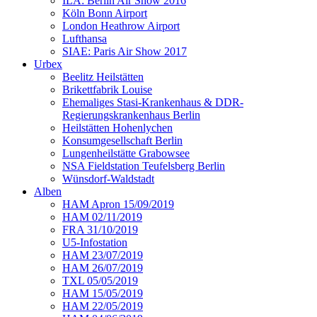
ILA: Berlin Air Show 2016
Köln Bonn Airport
London Heathrow Airport
Lufthansa
SIAE: Paris Air Show 2017
Urbex
Beelitz Heilstätten
Brikettfabrik Louise
Ehemaliges Stasi-Krankenhaus & DDR-
Regierungskrankenhaus Berlin
Heilstätten Hohenlychen
Konsumgesellschaft Berlin
Lungenheilstätte Grabowsee
NSA Fieldstation Teufelsberg Berlin
Wünsdorf-Waldstadt
Alben
HAM Apron 15/09/2019
HAM 02/11/2019
FRA 31/10/2019
U5-Infostation
HAM 23/07/2019
HAM 26/07/2019
TXL 05/05/2019
HAM 15/05/2019
HAM 22/05/2019