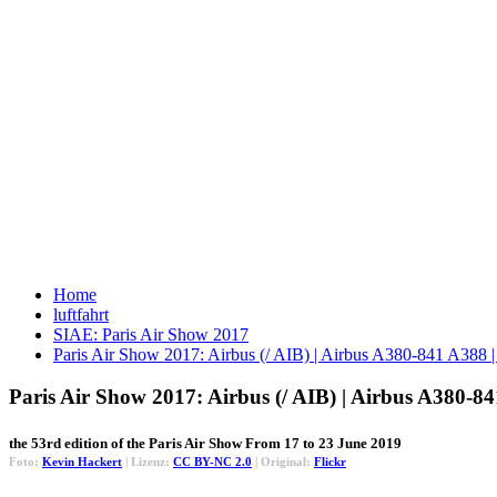
Home
luftfahrt
SIAE: Paris Air Show 2017
Paris Air Show 2017: Airbus (/ AIB) | Airbus A380-841 A3
Paris Air Show 2017: Airbus (/ AIB) | Airbus A380
the 53rd edition of the Paris Air Show From 17 to 23 June 2019
Foto:
Kevin Hackert
| Lizenz:
CC BY-NC 2.0
| Original:
Flickr