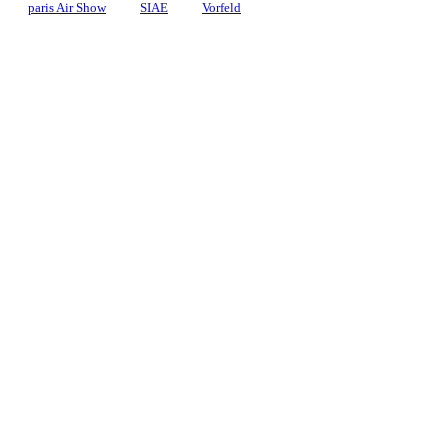
paris Air Show
SIAE
Vorfeld