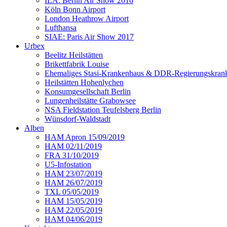
ILA: Berlin Air Show 2016
Köln Bonn Airport
London Heathrow Airport
Lufthansa
SIAE: Paris Air Show 2017
Urbex
Beelitz Heilstätten
Brikettfabrik Louise
Ehemaliges Stasi-Krankenhaus & DDR-Regierungskrank
Heilstätten Hohenlychen
Konsumgesellschaft Berlin
Lungenheilstätte Grabowsee
NSA Fieldstation Teufelsberg Berlin
Wünsdorf-Waldstadt
Alben
HAM Apron 15/09/2019
HAM 02/11/2019
FRA 31/10/2019
U5-Infostation
HAM 23/07/2019
HAM 26/07/2019
TXL 05/05/2019
HAM 15/05/2019
HAM 22/05/2019
HAM 04/06/2019