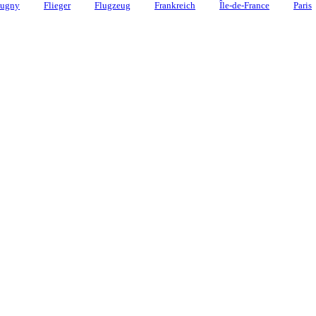
ugny
Flieger
Flugzeug
Frankreich
Île-de-France
Paris