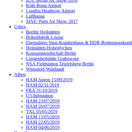
ILA: Berlin Air Show 2016
Köln Bonn Airport
London Heathrow Airport
Lufthansa
SIAE: Paris Air Show 2017
Urbex
Beelitz Heilstätten
Brikettfabrik Louise
Ehemaliges Stasi-Krankenhaus & DDR-Regierungskrank
Heilstätten Hohenlychen
Konsumgesellschaft Berlin
Lungenheilstätte Grabowsee
NSA Fieldstation Teufelsberg Berlin
Wünsdorf-Waldstadt
Alben
HAM Apron 15/09/2019
HAM 02/11/2019
FRA 31/10/2019
U5-Infostation
HAM 23/07/2019
HAM 26/07/2019
TXL 05/05/2019
HAM 15/05/2019
HAM 22/05/2019
HAM 04/06/2019