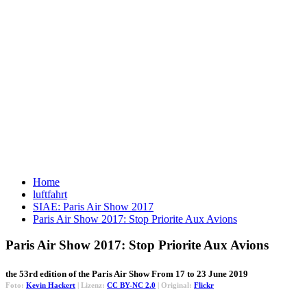
Home
luftfahrt
SIAE: Paris Air Show 2017
Paris Air Show 2017: Stop Priorite Aux Avions
Paris Air Show 2017: Stop Priorite Aux Avions
the 53rd edition of the Paris Air Show From 17 to 23 June 2019
Foto:
Kevin Hackert
| Lizenz:
CC BY-NC 2.0
| Original:
Flickr