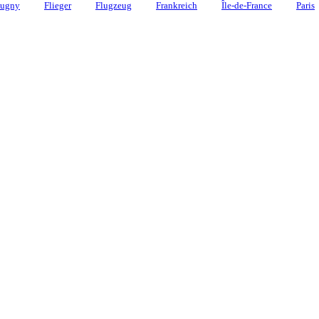
ugny
Flieger
Flugzeug
Frankreich
Île-de-France
Paris