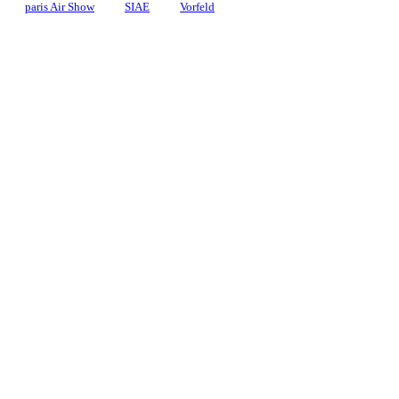
paris Air Show
SIAE
Vorfeld