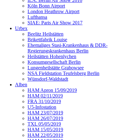
ILA: Berlin Air Show 2016
Köln Bonn Airport
London Heathrow Airport
Lufthansa
SIAE: Paris Air Show 2017
Urbex
Beelitz Heilstätten
Brikettfabrik Louise
Ehemaliges Stasi-Krankenhaus & DDR-
Regierungskrankenhaus Berlin
Heilstätten Hohenlychen
Konsumgesellschaft Berlin
Lungenheilstätte Grabowsee
NSA Fieldstation Teufelsberg Berlin
Wünsdorf-Waldstadt
Alben
HAM Apron 15/09/2019
HAM 02/11/2019
FRA 31/10/2019
U5-Infostation
HAM 23/07/2019
HAM 26/07/2019
TXL 05/05/2019
HAM 15/05/2019
HAM 22/05/2019