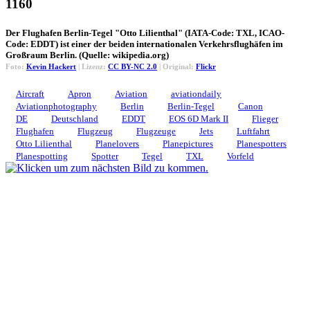
1160
Der Flughafen Berlin-Tegel "Otto Lilienthal" (IATA-Code: TXL, ICAO-
Code: EDDT) ist einer der beiden internationalen Verkehrsflughäfen im
Großraum Berlin. (Quelle: wikipedia.org)
Foto:
Kevin Hackert
| Lizenz:
CC BY-NC 2.0
| Original:
Flickr
Aircraft
Apron
Aviation
aviationdaily
Aviationphotography
Berlin
Berlin-Tegel
Canon
DE
Deutschland
EDDT
EOS 6D Mark II
Flieger
Flughafen
Flugzeug
Flugzeuge
Jets
Luftfahrt
Otto Lilienthal
Planelovers
Planepictures
Planespotters
Planespotting
Spotter
Tegel
TXL
Vorfeld