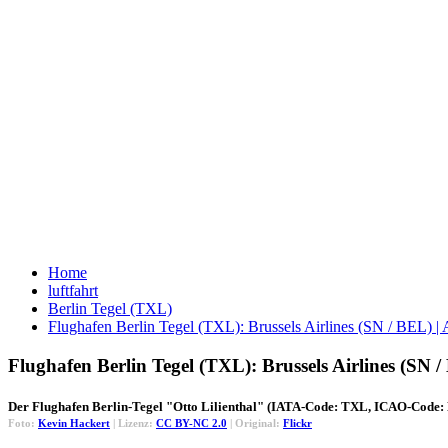
Home
luftfahrt
Berlin Tegel (TXL)
Flughafen Berlin Tegel (TXL): Brussels Airlines (SN / BEL)
Flughafen Berlin Tegel (TXL): Brussels Airlines (SN
Der Flughafen Berlin-Tegel "Otto Lilienthal" (IATA-Code: TXL, ICAO-Code: E
Foto:
Kevin Hackert
| Lizenz:
CC BY-NC 2.0
| Original:
Flickr