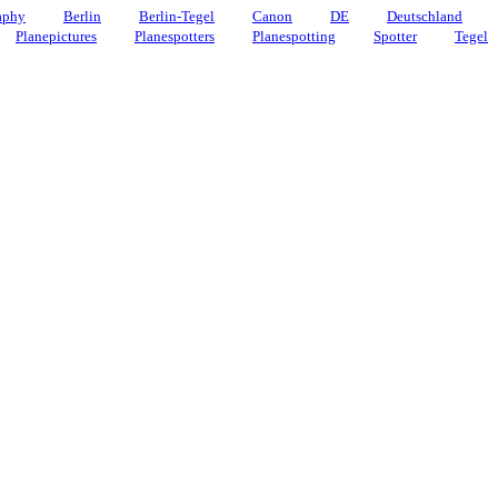
aphy
Berlin
Berlin-Tegel
Canon
DE
Deutschland
Planepictures
Planespotters
Planespotting
Spotter
Tegel