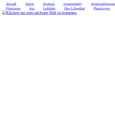
Aircraft
Apron
Aviation
aviationdaily
Aviationphotogr
Flugzeuge
Jets
Luftfahrt
Otto Lilienthal
Planelovers