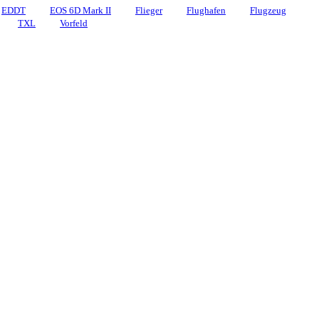
EDDT
EOS 6D Mark II
Flieger
Flughafen
Flugzeug
TXL
Vorfeld