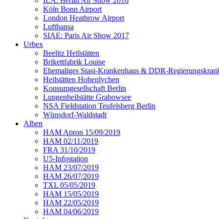
ILA: Berlin Air Show 2016
Köln Bonn Airport
London Heathrow Airport
Lufthansa
SIAE: Paris Air Show 2017
Urbex
Beelitz Heilstätten
Brikettfabrik Louise
Ehemaliges Stasi-Krankenhaus & DDR-Regierungskrank
Heilstätten Hohenlychen
Konsumgesellschaft Berlin
Lungenheilstätte Grabowsee
NSA Fieldstation Teufelsberg Berlin
Wünsdorf-Waldstadt
Alben
HAM Apron 15/09/2019
HAM 02/11/2019
FRA 31/10/2019
U5-Infostation
HAM 23/07/2019
HAM 26/07/2019
TXL 05/05/2019
HAM 15/05/2019
HAM 22/05/2019
HAM 04/06/2019