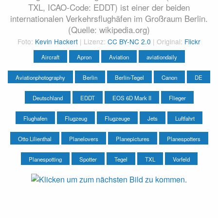
TXL, ICAO-Code: EDDT) ist einer der beiden
internationalen Verkehrsflughäfen im Großraum Berlin.
(Quelle: wikipedia.org)
Foto:
Kevin Hackert
| Lizenz:
CC BY-NC 2.0
| Original:
Flickr
Aircraft
Apron
Aviation
aviationdaily
Aviationphotography
Berlin
Berlin-Tegel
Canon
DE
Deutschland
EDDT
EOS 6D Mark II
Flieger
Flughafen
Flugzeug
Flugzeuge
Jets
Luftfahrt
Otto Lilienthal
Planelovers
Planepictures
Planespotters
Planespotting
Spotter
Tegel
TXL
Vorfeld