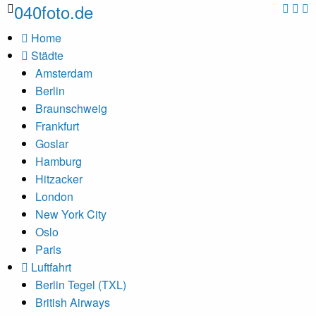
040foto.de
Home
Städte
Amsterdam
Berlin
Braunschweig
Frankfurt
Goslar
Hamburg
Hitzacker
London
New York City
Oslo
Paris
Luftfahrt
Berlin Tegel (TXL)
British Airways