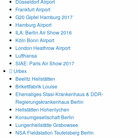
Düsseldorf Airport
Frankfurt Airport
G20 Gipfel Hamburg 2017
Hamburg Airport
ILA: Berlin Air Show 2016
Köln Bonn Airport
London Heathrow Airport
Lufthansa
SIAE: Paris Air Show 2017
Urbex
Beelitz Heilstätten
Brikettfabrik Louise
Ehemaliges Stasi-Krankenhaus & DDR-
Regierungskrankenhaus Berlin
Heilstätten Hohenlychen
Konsumgesellschaft Berlin
Lungenheilstätte Grabowsee
NSA Fieldstation Teufelsberg Berlin