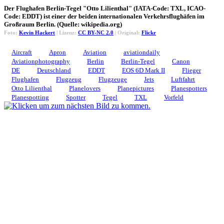
Der Flughafen Berlin-Tegel "Otto Lilienthal" (IATA-Code: TXL, ICAO-
Code: EDDT) ist einer der beiden internationalen Verkehrsflughäfen im
Großraum Berlin. (Quelle: wikipedia.org)
Foto:
Kevin Hackert
| Lizenz:
CC BY-NC 2.0
| Original:
Flickr
Aircraft
Apron
Aviation
aviationdaily
Aviationphotography
Berlin
Berlin-Tegel
Canon
DE
Deutschland
EDDT
EOS 6D Mark II
Flieger
Flughafen
Flugzeug
Flugzeuge
Jets
Luftfahrt
Otto Lilienthal
Planelovers
Planepictures
Planespotters
Planespotting
Spotter
Tegel
TXL
Vorfeld