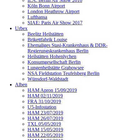
ILA: Berlin Air Show 2016
Köln Bonn Airport
London Heathrow Airport
Lufthansa
SIAE: Paris Air Show 2017
Urbex
Beelitz Heilstätten
Brikettfabrik Louise
Ehemaliges Stasi-Krankenhaus & DDR-
Regierungskrankenhaus Berlin
Heilstätten Hohenlychen
Konsumgesellschaft Berlin
Lungenheilstätte Grabowsee
NSA Fieldstation Teufelsberg Berlin
Wünsdorf-Waldstadt
Alben
HAM Apron 15/09/2019
HAM 02/11/2019
FRA 31/10/2019
U5-Infostation
HAM 23/07/2019
HAM 26/07/2019
TXL 05/05/2019
HAM 15/05/2019
HAM 22/05/2019