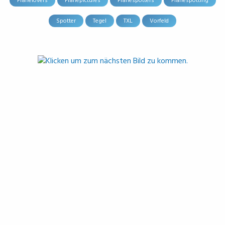
Planelovers
Planepictures
Planespotters
Planespotting
Spotter
Tegel
TXL
Vorfeld