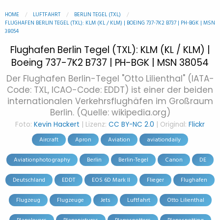
HOME
LUFTFAHRT
BERLIN TEGEL (TXL)
FLUGHAFEN BERLIN TEGEL (TXL): KLM (KL / KLM) | BOEING 737-7K2 B737 | PH-BGK | MSN
38054
Flughafen Berlin Tegel (TXL): KLM (KL / KLM) |
Boeing 737-7K2 B737 | PH-BGK | MSN 38054
Der Flughafen Berlin-Tegel "Otto Lilienthal" (IATA-
Code: TXL, ICAO-Code: EDDT) ist einer der beiden
internationalen Verkehrsflughäfen im Großraum
Berlin. (Quelle: wikipedia.org)
Foto:
Kevin Hackert
| Lizenz:
CC BY-NC 2.0
| Original:
Flickr
Aircraft
Apron
Aviation
aviationdaily
Aviationphotography
Berlin
Berlin-Tegel
Canon
DE
Deutschland
EDDT
EOS 6D Mark II
Flieger
Flughafen
Flugzeug
Flugzeuge
Jets
Luftfahrt
Otto Lilienthal