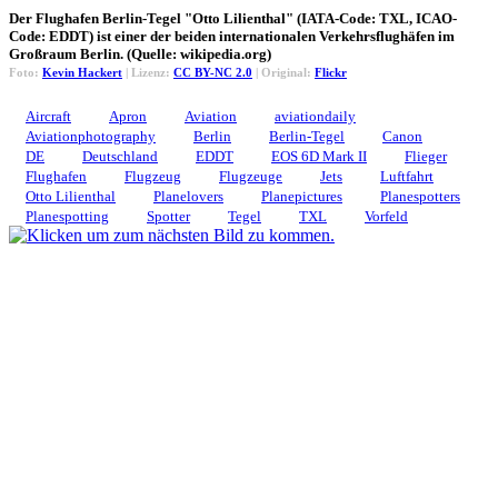
Der Flughafen Berlin-Tegel "Otto Lilienthal" (IATA-Code: TXL, ICAO-
Code: EDDT) ist einer der beiden internationalen Verkehrsflughäfen im
Großraum Berlin. (Quelle: wikipedia.org)
Foto:
Kevin Hackert
| Lizenz:
CC BY-NC 2.0
| Original:
Flickr
Aircraft
Apron
Aviation
aviationdaily
Aviationphotography
Berlin
Berlin-Tegel
Canon
DE
Deutschland
EDDT
EOS 6D Mark II
Flieger
Flughafen
Flugzeug
Flugzeuge
Jets
Luftfahrt
Otto Lilienthal
Planelovers
Planepictures
Planespotters
Planespotting
Spotter
Tegel
TXL
Vorfeld