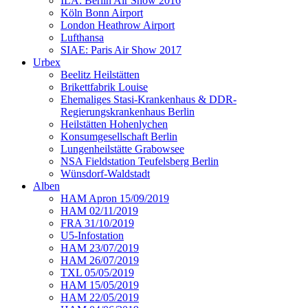
ILA: Berlin Air Show 2016
Köln Bonn Airport
London Heathrow Airport
Lufthansa
SIAE: Paris Air Show 2017
Urbex
Beelitz Heilstätten
Brikettfabrik Louise
Ehemaliges Stasi-Krankenhaus & DDR-
Regierungskrankenhaus Berlin
Heilstätten Hohenlychen
Konsumgesellschaft Berlin
Lungenheilstätte Grabowsee
NSA Fieldstation Teufelsberg Berlin
Wünsdorf-Waldstadt
Alben
HAM Apron 15/09/2019
HAM 02/11/2019
FRA 31/10/2019
U5-Infostation
HAM 23/07/2019
HAM 26/07/2019
TXL 05/05/2019
HAM 15/05/2019
HAM 22/05/2019