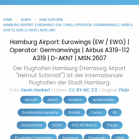
HOME
ALBEN
HAM 23/07/2019
HAMBURG AIRPORT: EUROWINGS (EW / EWG) | OPERATOR: GERMANWINGS | AIRBUS
A319-112 A319 | D-AKNT | MSN 2607
Hamburg Airport: Eurowings (EW / EWG) |
Operator: Germanwings | Airbus A319-112
A319 | D-AKNT | MSN 2607
Der Flughafen Hamburg (Hamburg Airport
"Helmut Schmidt") ist der internationale
Flughafen der Stadt Hamburg.
Foto:
Kevin Hackert
| Lizenz:
CC BY-NC 2.0
| Original:
Flickr
Aircraft
Apron
Aviation
aviationdaily
Aviationphotography
Avkeek
Canon
DE
Deutschland
EDDH
EOS 6D Mark II
Flieger
FLughafen Fuhlsbüttel
Flugzeug
Flugzeuge
HAM