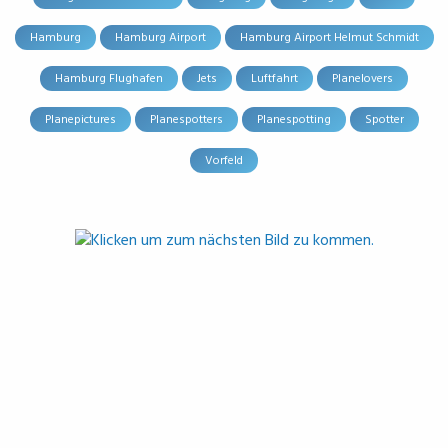
Hamburg
Hamburg Airport
Hamburg Airport Helmut Schmidt
Hamburg Flughafen
Jets
Luftfahrt
Planelovers
Planepictures
Planespotters
Planespotting
Spotter
Vorfeld