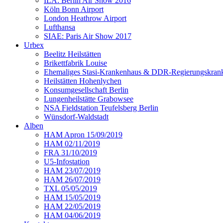
ILA: Berlin Air Show 2016
Köln Bonn Airport
London Heathrow Airport
Lufthansa
SIAE: Paris Air Show 2017
Urbex
Beelitz Heilstätten
Brikettfabrik Louise
Ehemaliges Stasi-Krankenhaus & DDR-Regierungskrank
Heilstätten Hohenlychen
Konsumgesellschaft Berlin
Lungenheilstätte Grabowsee
NSA Fieldstation Teufelsberg Berlin
Wünsdorf-Waldstadt
Alben
HAM Apron 15/09/2019
HAM 02/11/2019
FRA 31/10/2019
U5-Infostation
HAM 23/07/2019
HAM 26/07/2019
TXL 05/05/2019
HAM 15/05/2019
HAM 22/05/2019
HAM 04/06/2019