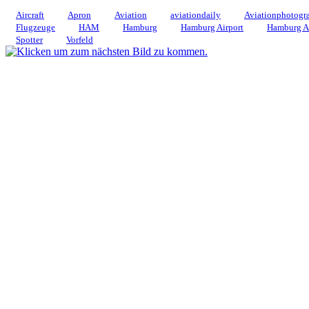
Aircraft
Apron
Aviation
aviationdaily
Aviationphotogr
Flugzeuge
HAM
Hamburg
Hamburg Airport
Hamburg Ai
Spotter
Vorfeld