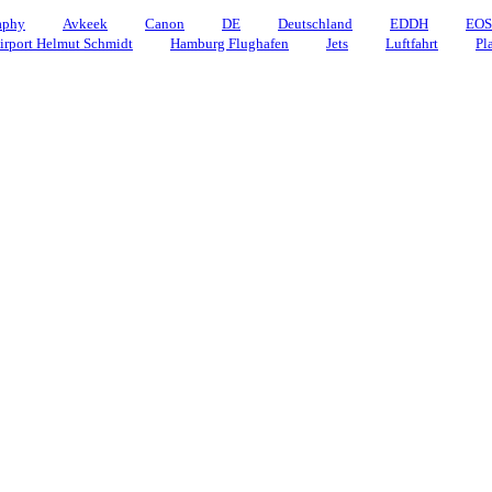
aphy
Avkeek
Canon
DE
Deutschland
EDDH
EOS
rport Helmut Schmidt
Hamburg Flughafen
Jets
Luftfahrt
Pl