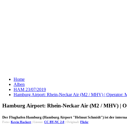
Home
Alben
HAM 23/07/2019
Hamburg Airport: Rhein-Neckar Air (M2 / MHV) | Operator:
Hamburg Airport: Rhein-Neckar Air (M2 / MHV) | O
Der Flughafen Hamburg (Hamburg Airport "Helmut Schmidt") ist der interna
Foto:
Kevin Hackert
| Lizenz:
CC BY-NC 2.0
| Original:
Flickr