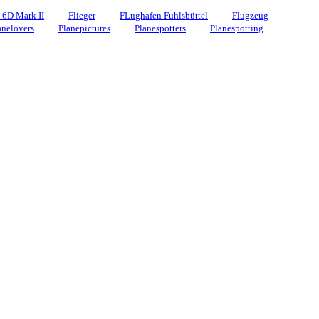
 6D Mark II
Flieger
FLughafen Fuhlsbüttel
Flugzeug
anelovers
Planepictures
Planespotters
Planespotting