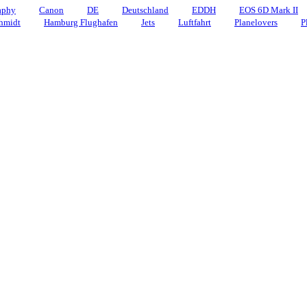
aphy
Canon
DE
Deutschland
EDDH
EOS 6D Mark II
hmidt
Hamburg Flughafen
Jets
Luftfahrt
Planelovers
P