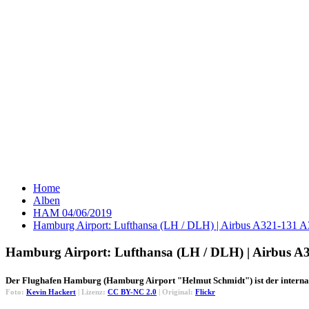
Home
Alben
HAM 04/06/2019
Hamburg Airport: Lufthansa (LH / DLH) | Airbus A321-131
Hamburg Airport: Lufthansa (LH / DLH) | Airbus 
Der Flughafen Hamburg (Hamburg Airport "Helmut Schmidt") ist der interna
Foto:
Kevin Hackert
| Lizenz:
CC BY-NC 2.0
| Original:
Flickr