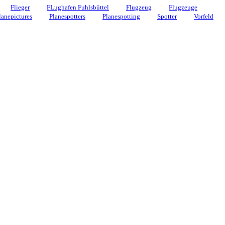
Flieger
FLughafen Fuhlsbüttel
Flugzeug
Flugzeuge
lanepictures
Planespotters
Planespotting
Spotter
Vorfeld