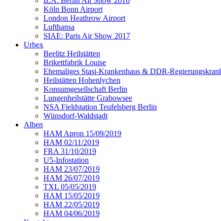
ILA: Berlin Air Show 2016
Köln Bonn Airport
London Heathrow Airport
Lufthansa
SIAE: Paris Air Show 2017
Urbex
Beelitz Heilstätten
Brikettfabrik Louise
Ehemaliges Stasi-Krankenhaus & DDR-Regierungskrank
Heilstätten Hohenlychen
Konsumgesellschaft Berlin
Lungenheilstätte Grabowsee
NSA Fieldstation Teufelsberg Berlin
Wünsdorf-Waldstadt
Alben
HAM Apron 15/09/2019
HAM 02/11/2019
FRA 31/10/2019
U5-Infostation
HAM 23/07/2019
HAM 26/07/2019
TXL 05/05/2019
HAM 15/05/2019
HAM 22/05/2019
HAM 04/06/2019