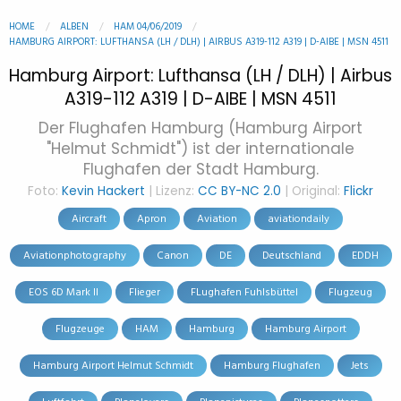
HOME
ALBEN
HAM 04/06/2019
HAMBURG AIRPORT: LUFTHANSA (LH / DLH) | AIRBUS A319-112 A319 | D-AIBE | MSN 4511
Hamburg Airport: Lufthansa (LH / DLH) | Airbus
A319-112 A319 | D-AIBE | MSN 4511
Der Flughafen Hamburg (Hamburg Airport
"Helmut Schmidt") ist der internationale
Flughafen der Stadt Hamburg.
Foto:
Kevin Hackert
| Lizenz:
CC BY-NC 2.0
| Original:
Flickr
Aircraft
Apron
Aviation
aviationdaily
Aviationphotography
Canon
DE
Deutschland
EDDH
EOS 6D Mark II
Flieger
FLughafen Fuhlsbüttel
Flugzeug
Flugzeuge
HAM
Hamburg
Hamburg Airport
Hamburg Airport Helmut Schmidt
Hamburg Flughafen
Jets