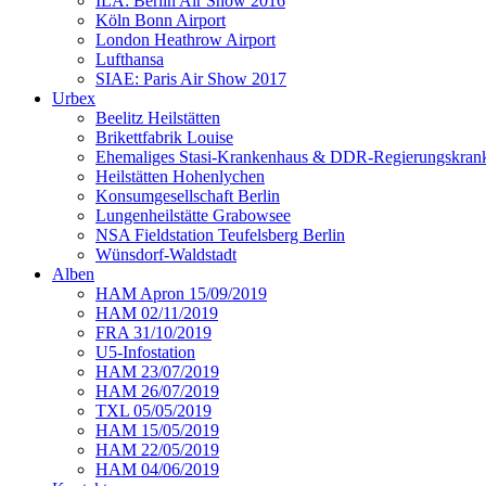
ILA: Berlin Air Show 2016
Köln Bonn Airport
London Heathrow Airport
Lufthansa
SIAE: Paris Air Show 2017
Urbex
Beelitz Heilstätten
Brikettfabrik Louise
Ehemaliges Stasi-Krankenhaus & DDR-Regierungskrank
Heilstätten Hohenlychen
Konsumgesellschaft Berlin
Lungenheilstätte Grabowsee
NSA Fieldstation Teufelsberg Berlin
Wünsdorf-Waldstadt
Alben
HAM Apron 15/09/2019
HAM 02/11/2019
FRA 31/10/2019
U5-Infostation
HAM 23/07/2019
HAM 26/07/2019
TXL 05/05/2019
HAM 15/05/2019
HAM 22/05/2019
HAM 04/06/2019