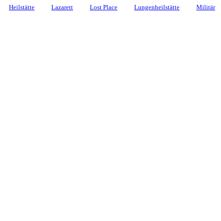
Heilstätte
Lazarett
Lost Place
Lungenheilstätte
Militär