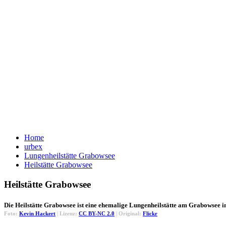
Home
urbex
Lungenheilstätte Grabowsee
Heilstätte Grabowsee
Heilstätte Grabowsee
Die Heilstätte Grabowsee ist eine ehemalige Lungenheilstätte am Grabowsee
Foto:
Kevin Hackert
| Lizenz:
CC BY-NC 2.0
| Original:
Flickr