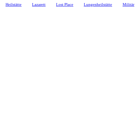
Heilstätte
Lazarett
Lost Place
Lungenheilstätte
Militär