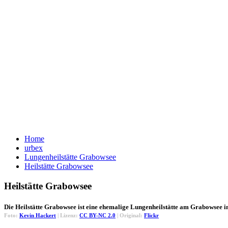
Home
urbex
Lungenheilstätte Grabowsee
Heilstätte Grabowsee
Heilstätte Grabowsee
Die Heilstätte Grabowsee ist eine ehemalige Lungenheilstätte am Grabowsee
Foto:
Kevin Hackert
| Lizenz:
CC BY-NC 2.0
| Original:
Flickr