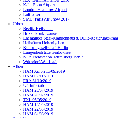
ILA: Berlin Air Show 2016
Köln Bonn Airport
London Heathrow Airport
Lufthansa
SIAE: Paris Air Show 2017
Urbex
Beelitz Heilstätten
Brikettfabrik Louise
Ehemaliges Stasi-Krankenhaus & DDR-Regierungskrank
Heilstätten Hohenlychen
Konsumgesellschaft Berlin
Lungenheilstätte Grabowsee
NSA Fieldstation Teufelsberg Berlin
Wünsdorf-Waldstadt
Alben
HAM Apron 15/09/2019
HAM 02/11/2019
FRA 31/10/2019
U5-Infostation
HAM 23/07/2019
HAM 26/07/2019
TXL 05/05/2019
HAM 15/05/2019
HAM 22/05/2019
HAM 04/06/2019