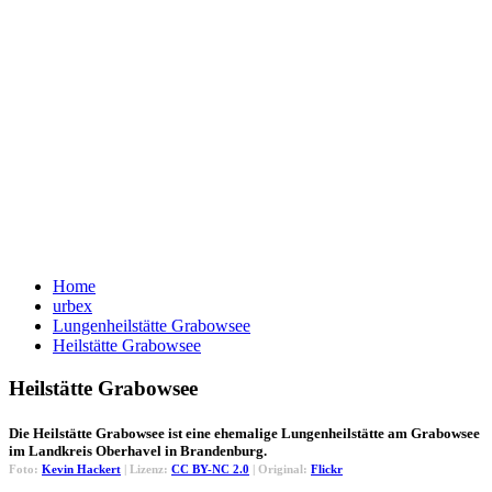
Home
urbex
Lungenheilstätte Grabowsee
Heilstätte Grabowsee
Heilstätte Grabowsee
Die Heilstätte Grabowsee ist eine ehemalige Lungenheilstätte am Grabowsee
im Landkreis Oberhavel in Brandenburg.
Foto:
Kevin Hackert
| Lizenz:
CC BY-NC 2.0
| Original:
Flickr