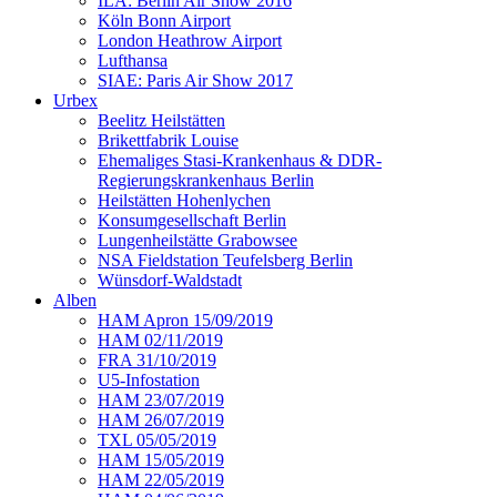
ILA: Berlin Air Show 2016
Köln Bonn Airport
London Heathrow Airport
Lufthansa
SIAE: Paris Air Show 2017
Urbex
Beelitz Heilstätten
Brikettfabrik Louise
Ehemaliges Stasi-Krankenhaus & DDR-
Regierungskrankenhaus Berlin
Heilstätten Hohenlychen
Konsumgesellschaft Berlin
Lungenheilstätte Grabowsee
NSA Fieldstation Teufelsberg Berlin
Wünsdorf-Waldstadt
Alben
HAM Apron 15/09/2019
HAM 02/11/2019
FRA 31/10/2019
U5-Infostation
HAM 23/07/2019
HAM 26/07/2019
TXL 05/05/2019
HAM 15/05/2019
HAM 22/05/2019