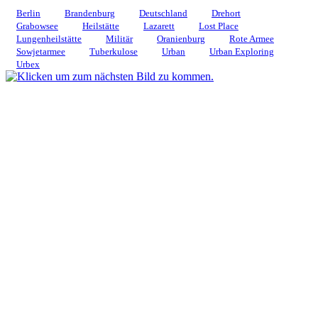
Berlin
Brandenburg
Deutschland
Drehort
Grabowsee
Heilstätte
Lazarett
Lost Place
Lungenheilstätte
Militär
Oranienburg
Rote Armee
Sowjetarmee
Tuberkulose
Urban
Urban Exploring
Urbex