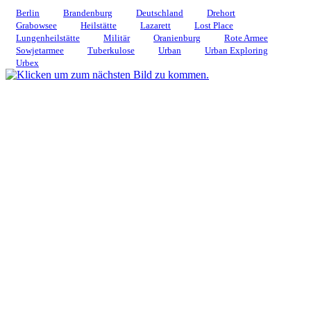
Berlin
Brandenburg
Deutschland
Drehort
Grabowsee
Heilstätte
Lazarett
Lost Place
Lungenheilstätte
Militär
Oranienburg
Rote Armee
Sowjetarmee
Tuberkulose
Urban
Urban Exploring
Urbex