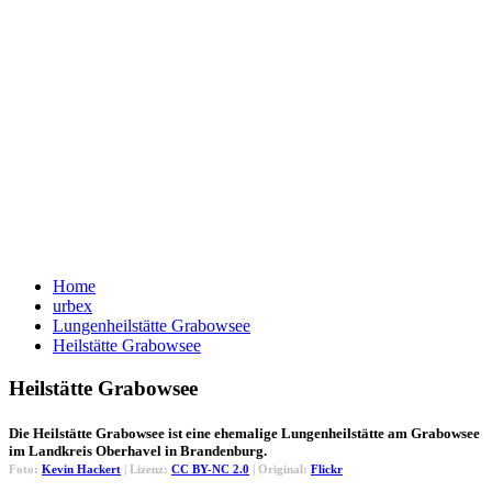
Home
urbex
Lungenheilstätte Grabowsee
Heilstätte Grabowsee
Heilstätte Grabowsee
Die Heilstätte Grabowsee ist eine ehemalige Lungenheilstätte am Grabowsee
im Landkreis Oberhavel in Brandenburg.
Foto:
Kevin Hackert
| Lizenz:
CC BY-NC 2.0
| Original:
Flickr