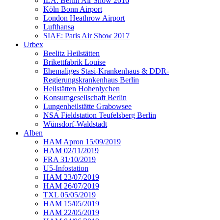
ILA: Berlin Air Show 2016
Köln Bonn Airport
London Heathrow Airport
Lufthansa
SIAE: Paris Air Show 2017
Urbex
Beelitz Heilstätten
Brikettfabrik Louise
Ehemaliges Stasi-Krankenhaus & DDR-
Regierungskrankenhaus Berlin
Heilstätten Hohenlychen
Konsumgesellschaft Berlin
Lungenheilstätte Grabowsee
NSA Fieldstation Teufelsberg Berlin
Wünsdorf-Waldstadt
Alben
HAM Apron 15/09/2019
HAM 02/11/2019
FRA 31/10/2019
U5-Infostation
HAM 23/07/2019
HAM 26/07/2019
TXL 05/05/2019
HAM 15/05/2019
HAM 22/05/2019