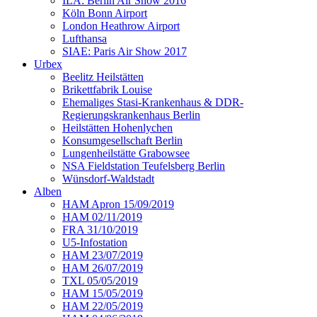
ILA: Berlin Air Show 2016
Köln Bonn Airport
London Heathrow Airport
Lufthansa
SIAE: Paris Air Show 2017
Urbex
Beelitz Heilstätten
Brikettfabrik Louise
Ehemaliges Stasi-Krankenhaus & DDR-
Regierungskrankenhaus Berlin
Heilstätten Hohenlychen
Konsumgesellschaft Berlin
Lungenheilstätte Grabowsee
NSA Fieldstation Teufelsberg Berlin
Wünsdorf-Waldstadt
Alben
HAM Apron 15/09/2019
HAM 02/11/2019
FRA 31/10/2019
U5-Infostation
HAM 23/07/2019
HAM 26/07/2019
TXL 05/05/2019
HAM 15/05/2019
HAM 22/05/2019