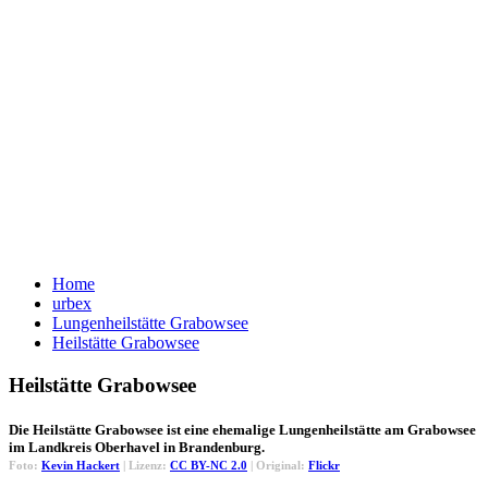
Home
urbex
Lungenheilstätte Grabowsee
Heilstätte Grabowsee
Heilstätte Grabowsee
Die Heilstätte Grabowsee ist eine ehemalige Lungenheilstätte am Grabowsee
im Landkreis Oberhavel in Brandenburg.
Foto:
Kevin Hackert
| Lizenz:
CC BY-NC 2.0
| Original:
Flickr