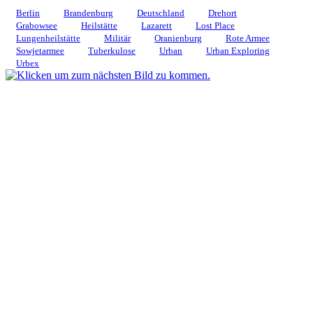
Berlin
Brandenburg
Deutschland
Drehort
Grabowsee
Heilstätte
Lazarett
Lost Place
Lungenheilstätte
Militär
Oranienburg
Rote Armee
Sowjetarmee
Tuberkulose
Urban
Urban Exploring
Urbex