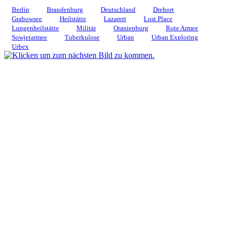
Berlin
Brandenburg
Deutschland
Drehort
Grabowsee
Heilstätte
Lazarett
Lost Place
Lungenheilstätte
Militär
Oranienburg
Rote Armee
Sowjetarmee
Tuberkulose
Urban
Urban Exploring
Urbex