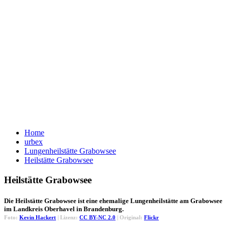
Home
urbex
Lungenheilstätte Grabowsee
Heilstätte Grabowsee
Heilstätte Grabowsee
Die Heilstätte Grabowsee ist eine ehemalige Lungenheilstätte am Grabowsee
im Landkreis Oberhavel in Brandenburg.
Foto:
Kevin Hackert
| Lizenz:
CC BY-NC 2.0
| Original:
Flickr