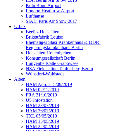
ILA: Berlin Air Show 2016
Köln Bonn Airport
London Heathrow Airport
Lufthansa
SIAE: Paris Air Show 2017
Urbex
Beelitz Heilstätten
Brikettfabrik Louise
Ehemaliges Stasi-Krankenhaus & DDR-
Regierungskrankenhaus Berlin
Heilstätten Hohenlychen
Konsumgesellschaft Berlin
Lungenheilstätte Grabowsee
NSA Fieldstation Teufelsberg Berlin
Wünsdorf-Waldstadt
Alben
HAM Apron 15/09/2019
HAM 02/11/2019
FRA 31/10/2019
U5-Infostation
HAM 23/07/2019
HAM 26/07/2019
TXL 05/05/2019
HAM 15/05/2019
HAM 22/05/2019