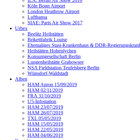
ILA: Berlin Air Show 2016
Köln Bonn Airport
London Heathrow Airport
Lufthansa
SIAE: Paris Air Show 2017
Urbex
Beelitz Heilstätten
Brikettfabrik Louise
Ehemaliges Stasi-Krankenhaus & DDR-Regierungskrank
Heilstätten Hohenlychen
Konsumgesellschaft Berlin
Lungenheilstätte Grabowsee
NSA Fieldstation Teufelsberg Berlin
Wünsdorf-Waldstadt
Alben
HAM Apron 15/09/2019
HAM 02/11/2019
FRA 31/10/2019
U5-Infostation
HAM 23/07/2019
HAM 26/07/2019
TXL 05/05/2019
HAM 15/05/2019
HAM 22/05/2019
HAM 04/06/2019