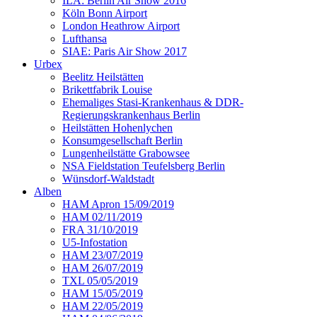
ILA: Berlin Air Show 2016
Köln Bonn Airport
London Heathrow Airport
Lufthansa
SIAE: Paris Air Show 2017
Urbex
Beelitz Heilstätten
Brikettfabrik Louise
Ehemaliges Stasi-Krankenhaus & DDR-
Regierungskrankenhaus Berlin
Heilstätten Hohenlychen
Konsumgesellschaft Berlin
Lungenheilstätte Grabowsee
NSA Fieldstation Teufelsberg Berlin
Wünsdorf-Waldstadt
Alben
HAM Apron 15/09/2019
HAM 02/11/2019
FRA 31/10/2019
U5-Infostation
HAM 23/07/2019
HAM 26/07/2019
TXL 05/05/2019
HAM 15/05/2019
HAM 22/05/2019