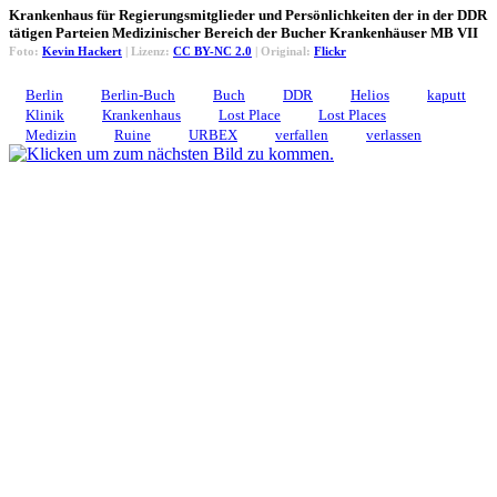
Krankenhaus für Regierungsmitglieder und Persönlichkeiten der in der DDR
tätigen Parteien Medizinischer Bereich der Bucher Krankenhäuser MB VII
Foto:
Kevin Hackert
| Lizenz:
CC BY-NC 2.0
| Original:
Flickr
Berlin
Berlin-Buch
Buch
DDR
Helios
kaputt
Klinik
Krankenhaus
Lost Place
Lost Places
Medizin
Ruine
URBEX
verfallen
verlassen