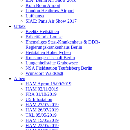
ILA: Berlin Air Show 2016
Köln Bonn Airport
London Heathrow Airport
Lufthansa
SIAE: Paris Air Show 2017
Urbex
Beelitz Heilstätten
Brikettfabrik Louise
Ehemaliges Stasi-Krankenhaus & DDR-
Regierungskrankenhaus Berlin
Heilstätten Hohenlychen
Konsumgesellschaft Berlin
Lungenheilstätte Grabowsee
NSA Fieldstation Teufelsberg Berlin
Wünsdorf-Waldstadt
Alben
HAM Apron 15/09/2019
HAM 02/11/2019
FRA 31/10/2019
U5-Infostation
HAM 23/07/2019
HAM 26/07/2019
TXL 05/05/2019
HAM 15/05/2019
HAM 22/05/2019