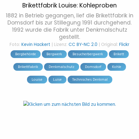
Brikettfabrik Louise: Kohleproben
1882 in Betrieb gegangen, lief die Brikettfabrik in
Domsdorf bis zur Stillegung 1991 durchgehend.
1992 wurde die Fabrik unter Denkmalschutz
gestellt.
Foto:
Kevin Hackert
| Lizenz:
CC BY-NC 2.0
| Original:
Flickr
Bergbehörde
Bergwerk
Besucherbergwerk
Brikett
Brikettfabrik
Denkmalschutz
Domsdorf
Kohle
Louise
Luise
Technisches Denkmal