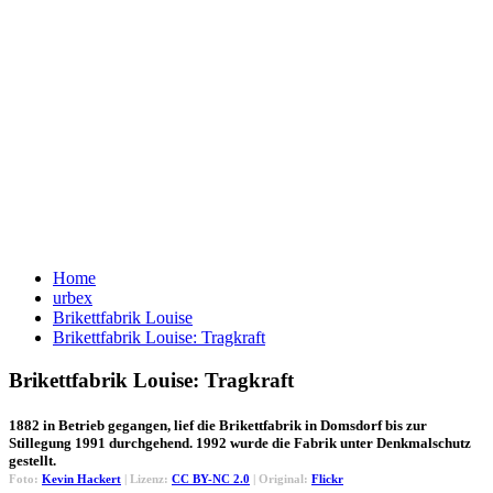
Home
urbex
Brikettfabrik Louise
Brikettfabrik Louise: Tragkraft
Brikettfabrik Louise: Tragkraft
1882 in Betrieb gegangen, lief die Brikettfabrik in Domsdorf bis zur
Stillegung 1991 durchgehend. 1992 wurde die Fabrik unter Denkmalschutz
gestellt.
Foto:
Kevin Hackert
| Lizenz:
CC BY-NC 2.0
| Original:
Flickr