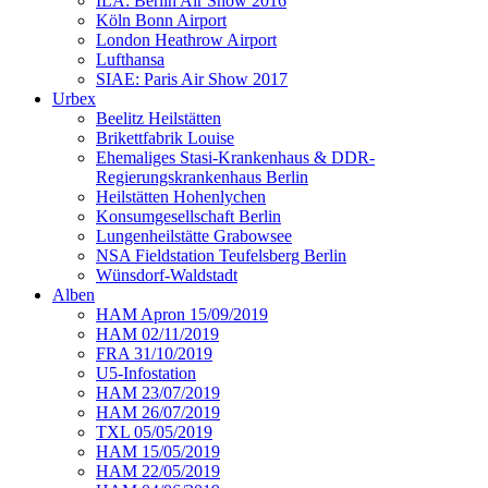
ILA: Berlin Air Show 2016
Köln Bonn Airport
London Heathrow Airport
Lufthansa
SIAE: Paris Air Show 2017
Urbex
Beelitz Heilstätten
Brikettfabrik Louise
Ehemaliges Stasi-Krankenhaus & DDR-
Regierungskrankenhaus Berlin
Heilstätten Hohenlychen
Konsumgesellschaft Berlin
Lungenheilstätte Grabowsee
NSA Fieldstation Teufelsberg Berlin
Wünsdorf-Waldstadt
Alben
HAM Apron 15/09/2019
HAM 02/11/2019
FRA 31/10/2019
U5-Infostation
HAM 23/07/2019
HAM 26/07/2019
TXL 05/05/2019
HAM 15/05/2019
HAM 22/05/2019