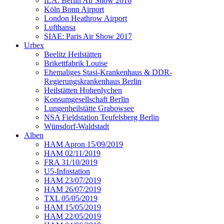
ILA: Berlin Air Show 2016
Köln Bonn Airport
London Heathrow Airport
Lufthansa
SIAE: Paris Air Show 2017
Urbex
Beelitz Heilstätten
Brikettfabrik Louise
Ehemaliges Stasi-Krankenhaus & DDR-
Regierungskrankenhaus Berlin
Heilstätten Hohenlychen
Konsumgesellschaft Berlin
Lungenheilstätte Grabowsee
NSA Fieldstation Teufelsberg Berlin
Wünsdorf-Waldstadt
Alben
HAM Apron 15/09/2019
HAM 02/11/2019
FRA 31/10/2019
U5-Infostation
HAM 23/07/2019
HAM 26/07/2019
TXL 05/05/2019
HAM 15/05/2019
HAM 22/05/2019