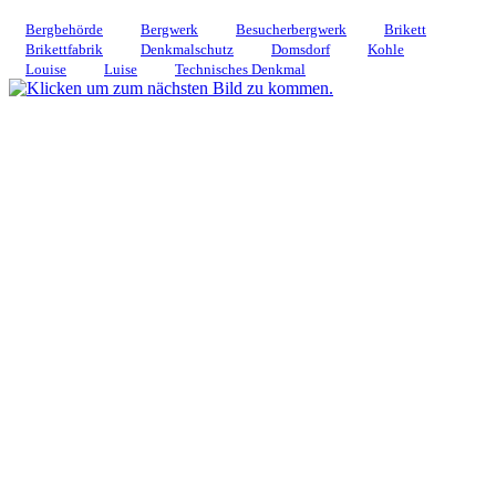
Bergbehörde
Bergwerk
Besucherbergwerk
Brikett
Brikettfabrik
Denkmalschutz
Domsdorf
Kohle
Louise
Luise
Technisches Denkmal