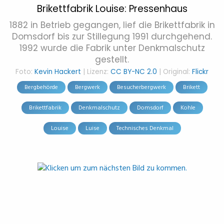
Brikettfabrik Louise: Pressenhaus
1882 in Betrieb gegangen, lief die Brikettfabrik in
Domsdorf bis zur Stillegung 1991 durchgehend.
1992 wurde die Fabrik unter Denkmalschutz
gestellt.
Foto:
Kevin Hackert
| Lizenz:
CC BY-NC 2.0
| Original:
Flickr
Bergbehörde
Bergwerk
Besucherbergwerk
Brikett
Brikettfabrik
Denkmalschutz
Domsdorf
Kohle
Louise
Luise
Technisches Denkmal