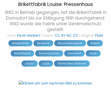
Brikettfabrik Louise: Pressenhaus
1882 in Betrieb gegangen, lief die Brikettfabrik in
Domsdorf bis zur Stillegung 1991 durchgehend.
1992 wurde die Fabrik unter Denkmalschutz
gestellt.
Foto:
Kevin Hackert
| Lizenz:
CC BY-NC 2.0
| Original:
Flickr
Bergbehörde
Bergwerk
Besucherbergwerk
Brikett
Brikettfabrik
Denkmalschutz
Domsdorf
Kohle
Louise
Luise
Technisches Denkmal