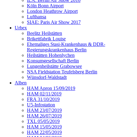
ILA: Berlin Air Show 2016
Köln Bonn Airport
London Heathrow Airport
Lufthansa
SIAE: Paris Air Show 2017
Urbex
Beelitz Heilstätten
Brikettfabrik Louise
Ehemaliges Stasi-Krankenhaus & DDR-
Regierungskrankenhaus Berlin
Heilstätten Hohenlychen
Konsumgesellschaft Berlin
Lungenheilstätte Grabowsee
NSA Fieldstation Teufelsberg Berlin
Wünsdorf-Waldstadt
Alben
HAM Apron 15/09/2019
HAM 02/11/2019
FRA 31/10/2019
U5-Infostation
HAM 23/07/2019
HAM 26/07/2019
TXL 05/05/2019
HAM 15/05/2019
HAM 22/05/2019