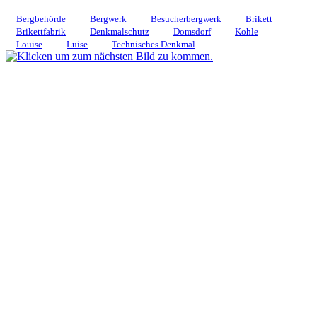
Bergbehörde
Bergwerk
Besucherbergwerk
Brikett
Brikettfabrik
Denkmalschutz
Domsdorf
Kohle
Louise
Luise
Technisches Denkmal