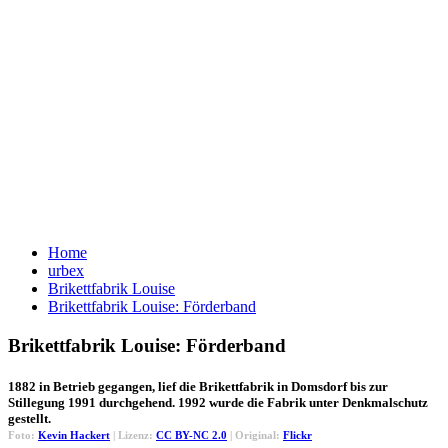
Home
urbex
Brikettfabrik Louise
Brikettfabrik Louise: Förderband
Brikettfabrik Louise: Förderband
1882 in Betrieb gegangen, lief die Brikettfabrik in Domsdorf bis zur
Stillegung 1991 durchgehend. 1992 wurde die Fabrik unter Denkmalschutz
gestellt.
Foto:
Kevin Hackert
| Lizenz:
CC BY-NC 2.0
| Original:
Flickr