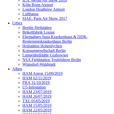
ILA: Berlin Air Show 2016
Köln Bonn Airport
London Heathrow Airport
Lufthansa
SIAE: Paris Air Show 2017
Urbex
Beelitz Heilstätten
Brikettfabrik Louise
Ehemaliges Stasi-Krankenhaus & DDR-
Regierungskrankenhaus Berlin
Heilstätten Hohenlychen
Konsumgesellschaft Berlin
Lungenheilstätte Grabowsee
NSA Fieldstation Teufelsberg Berlin
Wünsdorf-Waldstadt
Alben
HAM Apron 15/09/2019
HAM 02/11/2019
FRA 31/10/2019
U5-Infostation
HAM 23/07/2019
HAM 26/07/2019
TXL 05/05/2019
HAM 15/05/2019
HAM 22/05/2019