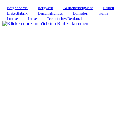
Bergbehörde
Bergwerk
Besucherbergwerk
Brikett
Brikettfabrik
Denkmalschutz
Domsdorf
Kohle
Louise
Luise
Technisches Denkmal