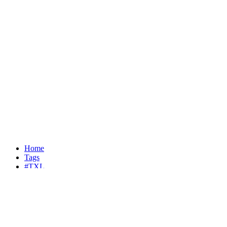
Home
Tags
#TXL
Dezember 1999
TXL
Datum