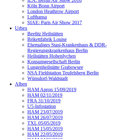
ILA: Berlin Air Show 2016
Köln Bonn Airport
London Heathrow Airport
Lufthansa
SIAE: Paris Air Show 2017
Urbex
Beelitz Heilstätten
Brikettfabrik Louise
Ehemaliges Stasi-Krankenhaus & DDR-
Regierungskrankenhaus Berlin
Heilstätten Hohenlychen
Konsumgesellschaft Berlin
Lungenheilstätte Grabowsee
NSA Fieldstation Teufelsberg Berlin
Wünsdorf-Waldstadt
Alben
HAM Apron 15/09/2019
HAM 02/11/2019
FRA 31/10/2019
U5-Infostation
HAM 23/07/2019
HAM 26/07/2019
TXL 05/05/2019
HAM 15/05/2019
HAM 22/05/2019