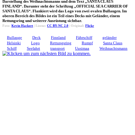
Darstellung des Weihnachtsmanns und dem Text „SANTA CLAUS
FINLAND“. Darunter steht der Schriftzug „OFFICIAL SEA CARRIER OF
SANTA CLAUS“. Flankiert wird das Logo von zwei ovalen Bullaugen. Im
oberen Bereich des Bildes ist ein Teil eines Decks mit Geländer, einem
Rettungsring und weiterer Ausrüstung sichtbar.
Foto:
Kevin Hackert
| Lizenz:
CC BY-NC 2.0
| Original:
Flickr
Bullauge
Deck
Finnland
Fährschiff
geländer
Helsinki
Logo
Rettungsring
Rumpf
Santa Claus
Schiff
Seefahrt
transport
Uusimaa
Weihnachtsmann