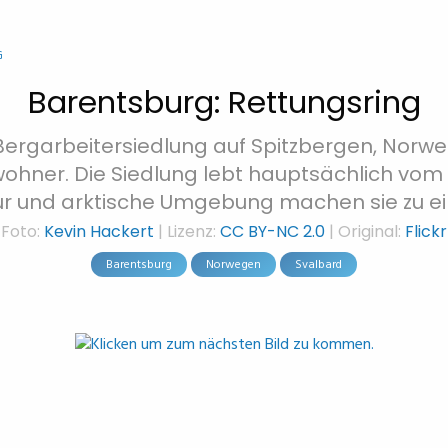
G
Barentsburg: Rettungsring
Bergarbeitersiedlung auf Spitzbergen, Norwege
hner. Die Siedlung lebt hauptsächlich vom K
ur und arktische Umgebung machen sie zu ei
Foto:
Kevin Hackert
| Lizenz:
CC BY-NC 2.0
| Original:
Flickr
Barentsburg
Norwegen
Svalbard