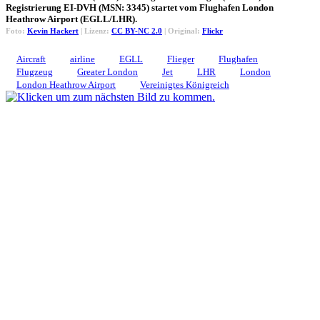
Registrierung EI-DVH (MSN: 3345) startet vom Flughafen London
Heathrow Airport (EGLL/LHR).
Foto:
Kevin Hackert
| Lizenz:
CC BY-NC 2.0
| Original:
Flickr
Aircraft
airline
EGLL
Flieger
Flughafen
Flugzeug
Greater London
Jet
LHR
London
London Heathrow Airport
Vereinigtes Königreich