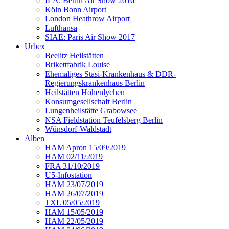
ILA: Berlin Air Show 2016
Köln Bonn Airport
London Heathrow Airport
Lufthansa
SIAE: Paris Air Show 2017
Urbex
Beelitz Heilstätten
Brikettfabrik Louise
Ehemaliges Stasi-Krankenhaus & DDR-
Regierungskrankenhaus Berlin
Heilstätten Hohenlychen
Konsumgesellschaft Berlin
Lungenheilstätte Grabowsee
NSA Fieldstation Teufelsberg Berlin
Wünsdorf-Waldstadt
Alben
HAM Apron 15/09/2019
HAM 02/11/2019
FRA 31/10/2019
U5-Infostation
HAM 23/07/2019
HAM 26/07/2019
TXL 05/05/2019
HAM 15/05/2019
HAM 22/05/2019