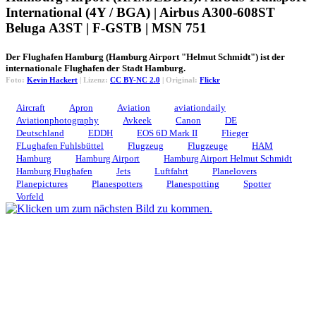
International (4Y / BGA) | Airbus A300-608ST
Beluga A3ST | F-GSTB | MSN 751
Der Flughafen Hamburg (Hamburg Airport "Helmut Schmidt") ist der
internationale Flughafen der Stadt Hamburg.
Foto:
Kevin Hackert
| Lizenz:
CC BY-NC 2.0
| Original:
Flickr
Aircraft
Apron
Aviation
aviationdaily
Aviationphotography
Avkeek
Canon
DE
Deutschland
EDDH
EOS 6D Mark II
Flieger
FLughafen Fuhlsbüttel
Flugzeug
Flugzeuge
HAM
Hamburg
Hamburg Airport
Hamburg Airport Helmut Schmidt
Hamburg Flughafen
Jets
Luftfahrt
Planelovers
Planepictures
Planespotters
Planespotting
Spotter
Vorfeld