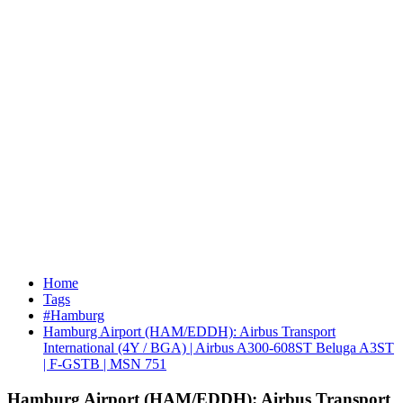
Home
Tags
#Hamburg
Hamburg Airport (HAM/EDDH): Airbus Transport
International (4Y / BGA) | Airbus A300-608ST Beluga A3ST
| F-GSTB | MSN 751
Hamburg Airport (HAM/EDDH): Airbus Transport