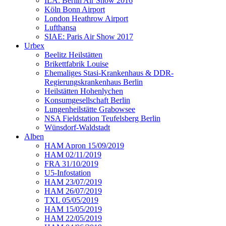
ILA: Berlin Air Show 2016
Köln Bonn Airport
London Heathrow Airport
Lufthansa
SIAE: Paris Air Show 2017
Urbex
Beelitz Heilstätten
Brikettfabrik Louise
Ehemaliges Stasi-Krankenhaus & DDR-
Regierungskrankenhaus Berlin
Heilstätten Hohenlychen
Konsumgesellschaft Berlin
Lungenheilstätte Grabowsee
NSA Fieldstation Teufelsberg Berlin
Wünsdorf-Waldstadt
Alben
HAM Apron 15/09/2019
HAM 02/11/2019
FRA 31/10/2019
U5-Infostation
HAM 23/07/2019
HAM 26/07/2019
TXL 05/05/2019
HAM 15/05/2019
HAM 22/05/2019