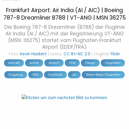
Frankfurt Airport: Air India (AI / AIC) | Boeing
787-8 Dreamliner B788 | VT-ANG | MSN 36275
Die Boeing 787-8 Dreamliner (B788) der Fluglinie
Air India (AI / AIC) mit der Registrierung VT-ANG
(MSN: 36275) startet vom Flughafen Frankfurt
Airport (EDDF/FRA).
Foto:
Kevin Hackert
| Lizenz:
CC BY-NC 2.0
| Original:
Flickr
Aircraft
airline
Airport
FFM
Flieger
Flughafen
Flugzeug
FRA
Frankfurt
Jet
Rhein-Main-Flughafen