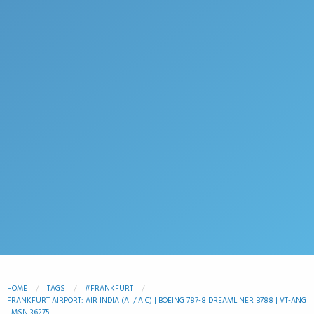
HOME
TAGS
#FRANKFURT
FRANKFURT AIRPORT: AIR INDIA (AI / AIC) | BOEING 787-8 DREAMLINER B788 | VT-ANG
| MSN 36275