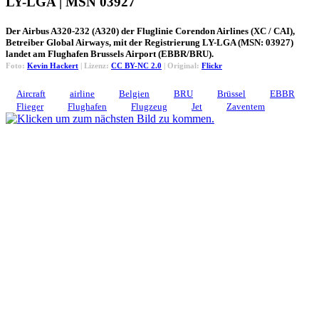
LY-LGA | MSN 03927
Der Airbus A320-232 (A320) der Fluglinie Corendon Airlines (XC / CAI),
Betreiber Global Airways, mit der Registrierung LY-LGA (MSN: 03927)
landet am Flughafen Brussels Airport (EBBR/BRU).
Foto:
Kevin Hackert
| Lizenz:
CC BY-NC 2.0
| Original:
Flickr
Aircraft
airline
Belgien
BRU
Brüssel
EBBR
Flieger
Flughafen
Flugzeug
Jet
Zaventem