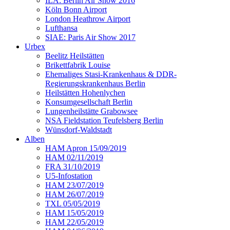
ILA: Berlin Air Show 2016
Köln Bonn Airport
London Heathrow Airport
Lufthansa
SIAE: Paris Air Show 2017
Urbex
Beelitz Heilstätten
Brikettfabrik Louise
Ehemaliges Stasi-Krankenhaus & DDR-
Regierungskrankenhaus Berlin
Heilstätten Hohenlychen
Konsumgesellschaft Berlin
Lungenheilstätte Grabowsee
NSA Fieldstation Teufelsberg Berlin
Wünsdorf-Waldstadt
Alben
HAM Apron 15/09/2019
HAM 02/11/2019
FRA 31/10/2019
U5-Infostation
HAM 23/07/2019
HAM 26/07/2019
TXL 05/05/2019
HAM 15/05/2019
HAM 22/05/2019