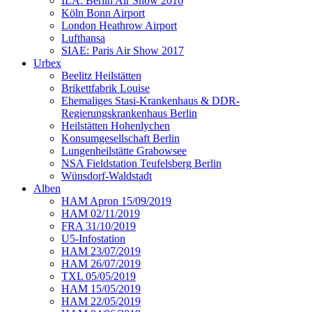
ILA: Berlin Air Show 2016
Köln Bonn Airport
London Heathrow Airport
Lufthansa
SIAE: Paris Air Show 2017
Urbex
Beelitz Heilstätten
Brikettfabrik Louise
Ehemaliges Stasi-Krankenhaus & DDR-
Regierungskrankenhaus Berlin
Heilstätten Hohenlychen
Konsumgesellschaft Berlin
Lungenheilstätte Grabowsee
NSA Fieldstation Teufelsberg Berlin
Wünsdorf-Waldstadt
Alben
HAM Apron 15/09/2019
HAM 02/11/2019
FRA 31/10/2019
U5-Infostation
HAM 23/07/2019
HAM 26/07/2019
TXL 05/05/2019
HAM 15/05/2019
HAM 22/05/2019