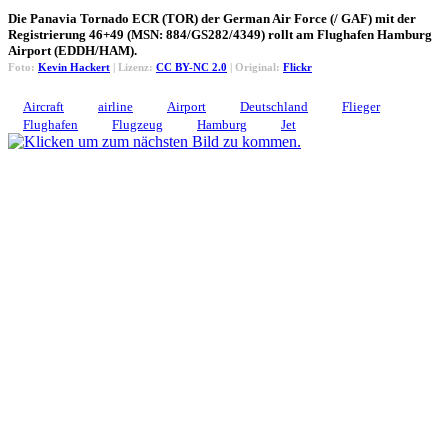
Die Panavia Tornado ECR (TOR) der German Air Force (/ GAF) mit der
Registrierung 46+49 (MSN: 884/GS282/4349) rollt am Flughafen Hamburg
Airport (EDDH/HAM).
Foto:
Kevin Hackert
| Lizenz:
CC BY-NC 2.0
| Original:
Flickr
Aircraft
airline
Airport
Deutschland
Flieger
Flughafen
Flugzeug
Hamburg
Jet