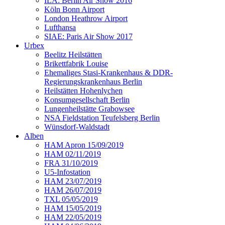
ILA: Berlin Air Show 2016
Köln Bonn Airport
London Heathrow Airport
Lufthansa
SIAE: Paris Air Show 2017
Urbex
Beelitz Heilstätten
Brikettfabrik Louise
Ehemaliges Stasi-Krankenhaus & DDR-
Regierungskrankenhaus Berlin
Heilstätten Hohenlychen
Konsumgesellschaft Berlin
Lungenheilstätte Grabowsee
NSA Fieldstation Teufelsberg Berlin
Wünsdorf-Waldstadt
Alben
HAM Apron 15/09/2019
HAM 02/11/2019
FRA 31/10/2019
U5-Infostation
HAM 23/07/2019
HAM 26/07/2019
TXL 05/05/2019
HAM 15/05/2019
HAM 22/05/2019